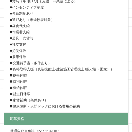
■賞与（年1回12月末支給 ※業績による）
■インセンティブ制度
■昇給制度あり
■送迎あり（未経験者対象）
■昼食代支給
■作業着支給
■道具一式貸与
■独立支援
■労災保険
■雇用保険
◼️交通費手当（条件あり）
◼️資格取得支援（表装技能士•建築施工管理技士1級•2級（国家））
◼️慶弔休暇
◼️特別休暇
◼️有給休暇
◼️誕生日休暇
◼️家賃補助（条件あり）
◼️健康診断・人間ドックにおける費用の補助
応募資格
普通自動車免許（なくてもOK）