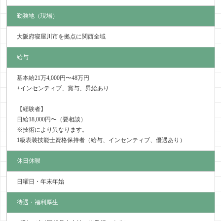
勤務地（現場）
大阪府寝屋川市を拠点に関西全域
給与
基本給21万4,000円〜48万円
+インセンティブ、賞与、昇給あり
【経験者】
日給18,000円〜（要相談）
※技術により異なります。
1級表装技能士資格保持者（給与、インセンティブ、優遇あり）
休日休暇
日曜日・年末年始
待遇・福利厚生